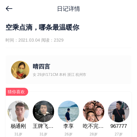
日记详情
空乘点滴，哪条最温暖你
时间：2021.03.04
阅读：2329
晴四言
女 29岁/171CM 本科 浙江 杭州市
猜你喜欢
杨通刚
王牌飞行员
李享
吃不完的鱼
967777
31岁
31岁
26岁
28岁
27岁