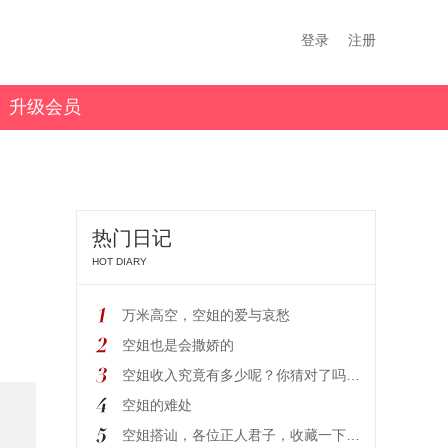
登录
注册
升级会员
热门日记
HOT DIARY
万米高空，空姐的爱与哀愁
空姐也是会撒娇的
空姐收入究竟有多少呢？你猜对了吗#带你了解空姐#空乘
空姐的难处
空姐搭讪，各位正人君子，收藏一下，下次做飞机用得上