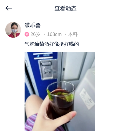
查看动态
下拉刷新
潇乖兽
26岁 ・168cm ・本科
气泡葡萄酒好像挺好喝的