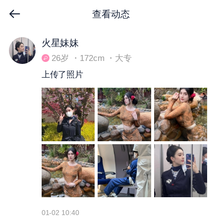
查看动态
下拉刷新
火星妹妹
26岁 ・172cm ・大专
上传了照片
01-02 10:40