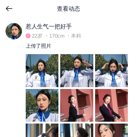
查看动态
下拉刷新
惹人生气一把好手
22岁 ・170cm ・本科
上传了照片