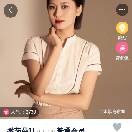
爆灯
发红包
江苏 南京市
人气：2730
番茄朵叽
普通会员
(ID:119)