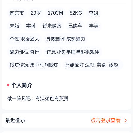
南京市
29岁
170CM
52KG
空姐
未婚
本科
暂未购房
已购车
丰满
个性:浪漫迷人
外貌自评:成熟魅力
魅力部位:臀部
作息习惯:早睡早起很规律
锻炼情况:集中时间锻炼
兴趣爱好:运动 美食 旅游
个人简介
做一阵风吧，有温柔也有英勇
最近登录：
点击登录查看