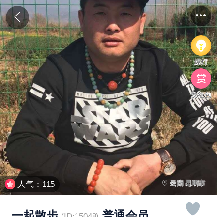
爆灯
发红包
云南 昆明市
人气：115
一起散步
普通会员
(ID:15048)