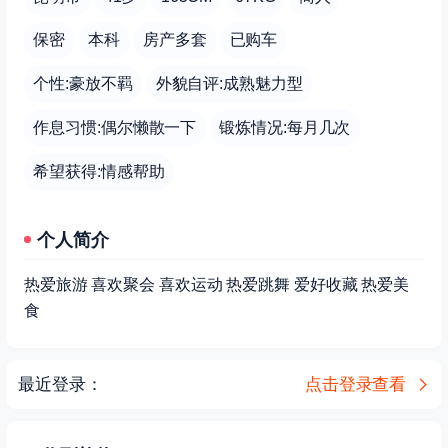
保密
本科
房产多套
已购车
个性:豪放不羁
外貌自评:成熟魅力型
作息习惯:偶尔懒散一下
锻炼情况:每月几次
希望获得:情感帮助
个人简介
热爱旅游 喜欢聚会 喜欢运动 热爱跳舞 爱好收藏 热爱美
食
最近登录：
点击登录查看