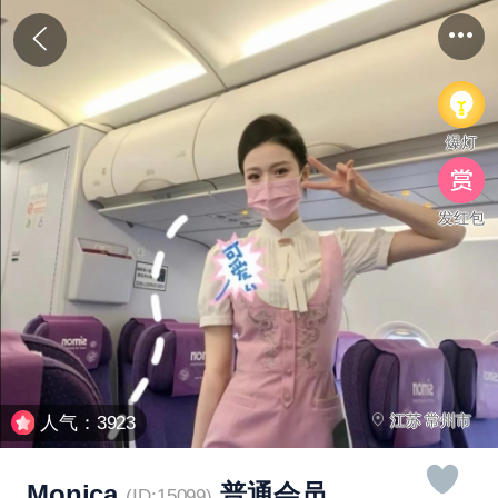
爆灯
发红包
江苏 常州市
人气：3923
Monica
普通会员
(ID:15099)