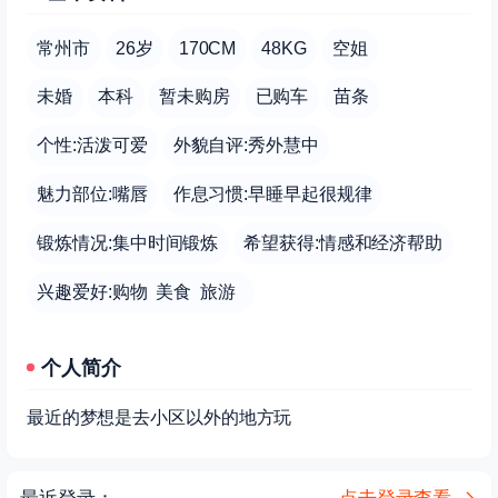
常州市
26岁
170CM
48KG
空姐
未婚
本科
暂未购房
已购车
苗条
个性:活泼可爱
外貌自评:秀外慧中
魅力部位:嘴唇
作息习惯:早睡早起很规律
锻炼情况:集中时间锻炼
希望获得:情感和经济帮助
兴趣爱好:购物 美食 旅游
个人简介
最近的梦想是去小区以外的地方玩