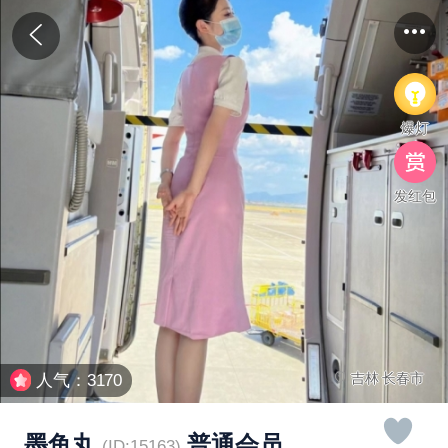
爆灯
发红包
吉林 长春市
人气：3170
墨鱼丸
普通会员
(ID:15163)