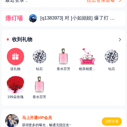
最近登录：
点击登录查看
[q1383973] 对 [小如姐姐] 爆了灯
06-25 2
收到礼物
送礼物
钻石
香水芬芳
相亲相爱小馒头
钻石
199朵玫瑰
香水芬芳
马上开通VIP会员
立即开通
获得更多的曝光，畅通无阻交友~