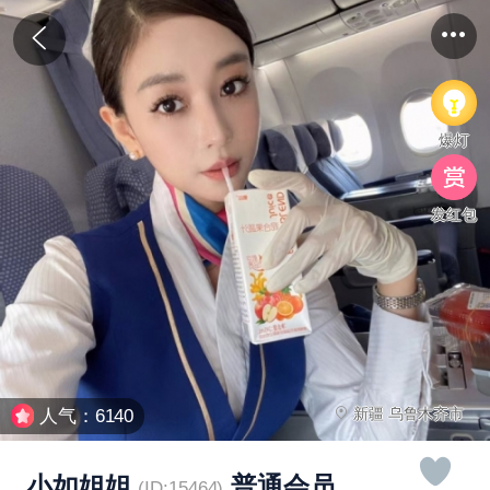
爆灯
发红包
新疆 乌鲁木齐市
人气：6140
小如姐姐
普通会员
(ID:15464)