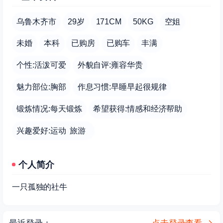
乌鲁木齐市
29岁
171CM
50KG
空姐
未婚
本科
已购房
已购车
丰满
个性:活泼可爱
外貌自评:雍容华贵
魅力部位:胸部
作息习惯:早睡早起很规律
锻炼情况:每天锻炼
希望获得:情感和经济帮助
兴趣爱好:运动 旅游
个人简介
一只孤独的社牛