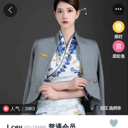
爆灯
发红包
浙江 杭州市
人气：3983
Lcey
普通会员
(ID:15468)