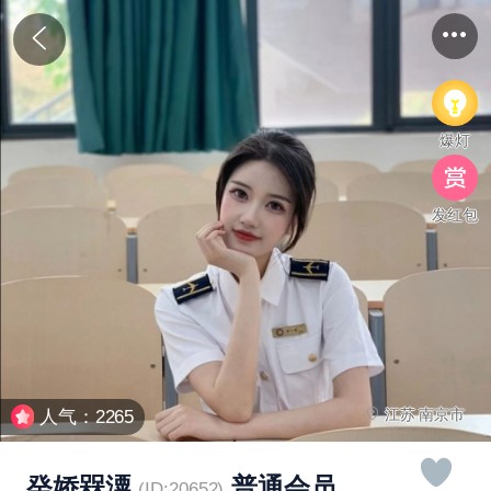
爆灯
发红包
江苏 南京市
人气：2265
癸娇槑潥
普通会员
(ID:20652)