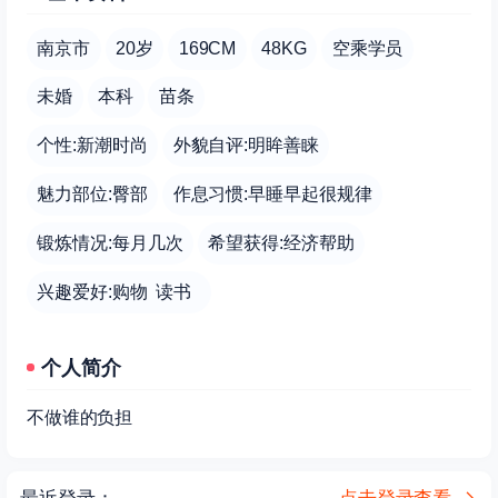
南京市
20岁
169CM
48KG
空乘学员
未婚
本科
苗条
个性:新潮时尚
外貌自评:明眸善睐
魅力部位:臀部
作息习惯:早睡早起很规律
锻炼情况:每月几次
希望获得:经济帮助
兴趣爱好:购物 读书
个人简介
不做谁的负担