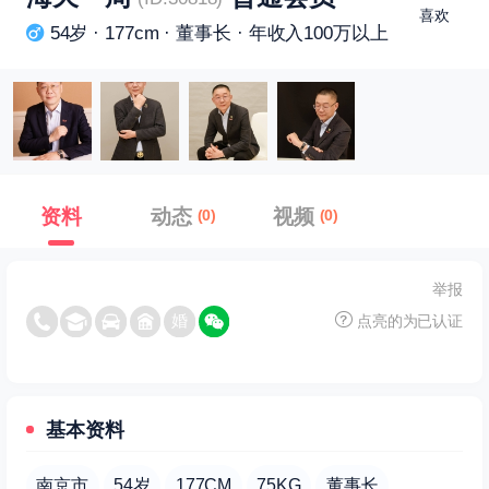
喜欢
54岁 · 177cm · 董事长 · 年收入100万以上
资料
动态
视频
(0)
(0)
举报
点亮的为已认证
基本资料
南京市
54岁
177CM
75KG
董事长