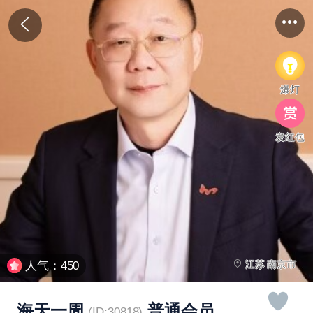
爆灯
发红包
江苏 南京市
人气：450
海天一周
普通会员
(ID:30818)