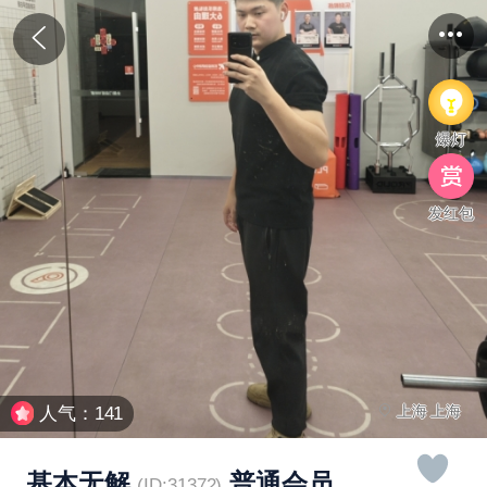
爆灯
发红包
上海 上海
人气：141
基本无解
普通会员
(ID:31372)