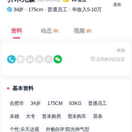
VIP会员
喜欢
34岁 · 175cm · 普通员工 · 年收入5-10万
资料
动态
视频
(0)
(0)
举报
点亮的为已认证
基本资料
合肥市
34岁
175CM
63KG
普通员工
未婚
大专
暂未购房
暂未购车
苗条
个性:乐天达观
外貌自评:阳光帅气型