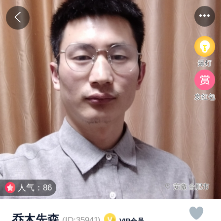
爆灯
发红包
安徽 合肥市
人气：86
乔木先森
(ID:35941)