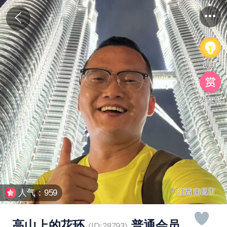
爆灯
发红包
江西 南昌市
人气：959
高山上的花环
普通会员
(ID:28793)