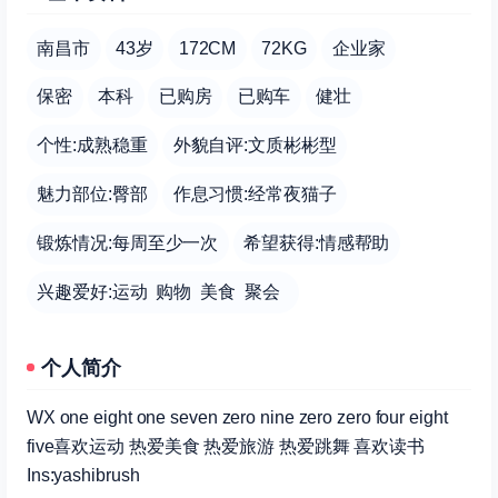
南昌市
43岁
172CM
72KG
企业家
保密
本科
已购房
已购车
健壮
个性:成熟稳重
外貌自评:文质彬彬型
魅力部位:臀部
作息习惯:经常夜猫子
锻炼情况:每周至少一次
希望获得:情感帮助
兴趣爱好:运动 购物 美食 聚会
个人简介
WX one eight one seven zero nine zero zero four eight
five喜欢运动 热爱美食 热爱旅游 热爱跳舞 喜欢读书
Ins:yashibrush