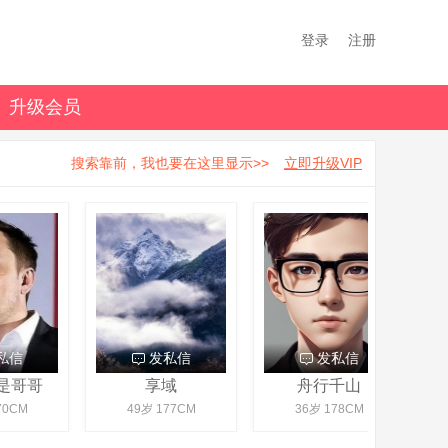
登录
注册
升级会员
搜索靠前，我也要在这里显示>>
立即升级VIP
信
发私信
发私信
哥哥
享域
舟行千山
CM
49岁 177CM
36岁 178CM