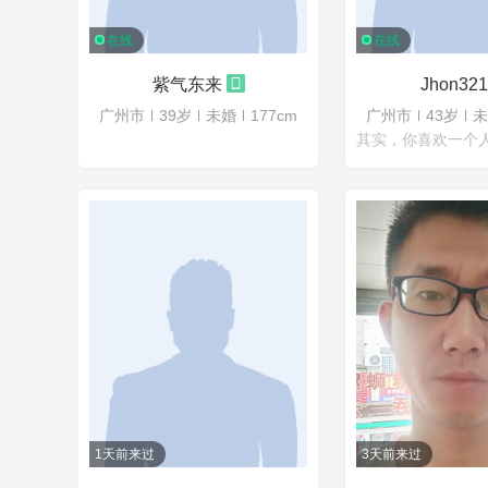
在线
在线
紫气东来
Jhon321
广州市
39岁
未婚
177cm
广州市
43岁
未
1天前来过
3天前来过