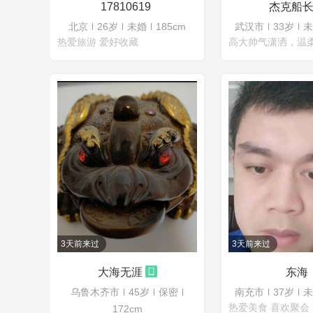
17810619
北京
26岁
未婚
185cm
武汉市
33岁
未
热爱旅游 爱好收藏
3天前来过
3天前来过
大海无涯
东海
乌鲁木齐市
45岁
保密
南充市
37岁
未
热爱美食 喜欢聚会
172cm