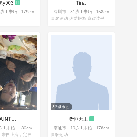
y903
Tina
5岁
未婚
179cm
深圳市
31岁
未婚
158cm
喜欢运动 热爱旅游 喜欢读书 喜欢饲养宠物
3天前来过
COUNTJohnnEoWick
奕恒大王
岁
未婚
186cm
南通市
19岁
未婚
178cm
加拿大公民，来自上海，定居温哥华，就读于加拿大的哈佛英属哥伦比亚大学，大学时游历过欧洲，去过美国两次，祖上有白种人血统，
喜欢运动