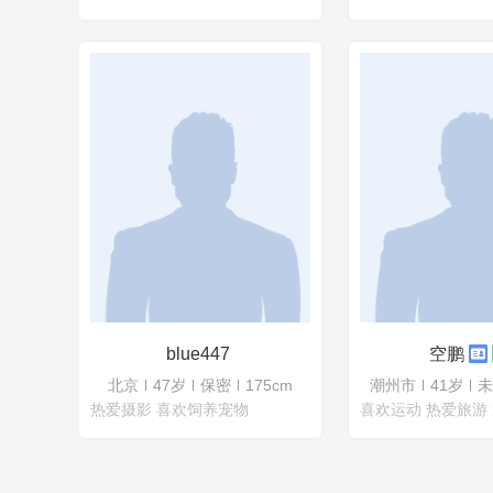
blue447
空鹏
北京
47岁
保密
175cm
潮州市
41岁
未
热爱摄影 喜欢饲养宠物