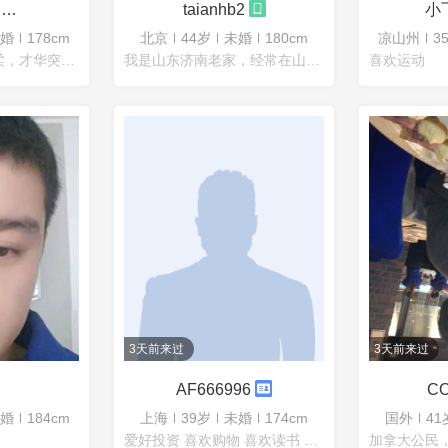
杰克船长h332
taianhb2
小飞
婚
178cm
北京
44岁
未婚
180cm
凉山州
3
高大帅气潇洒，温柔，才华突出。平时洁身自好的精英男，希望邂逅美丽的空姐姐 喜欢运动 热爱美食 喜欢饲养宠物
我是山东济南老家，经常在山东。不好意思，大家给我写信的，很感谢，最近北京疫情导致小区被封，过了这一段时间，我会联系你的。
喜欢运动
3天前来过
3天前来过
AF666996
婚
184cm
上海
39岁
未婚
174cm
国外
41
爱好投资 喜欢购物 喜欢读书 爱好收藏 喜欢运动 热爱旅游 热爱美食