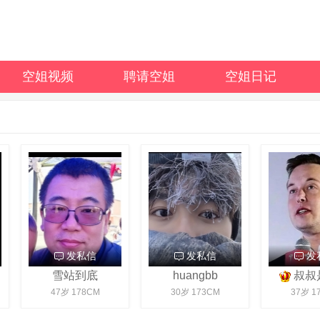
空姐视频
聘请空姐
空姐日记
发私信
发私信
发私
雪站到底
huangbb
叔叔是
47岁 178CM
30岁 173CM
37岁 170