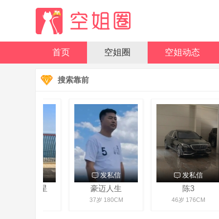
首页
空姐圈
空姐动态
搜索靠前
发私信
发私信
发私信
年迈的大明星
豪迈人生
陈3
40岁 170CM
37岁 180CM
46岁 176CM