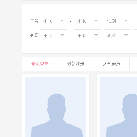
年龄
不限
不限
性别
-
身高
不限
不限
职业
-
最近登录
最新注册
人气会员