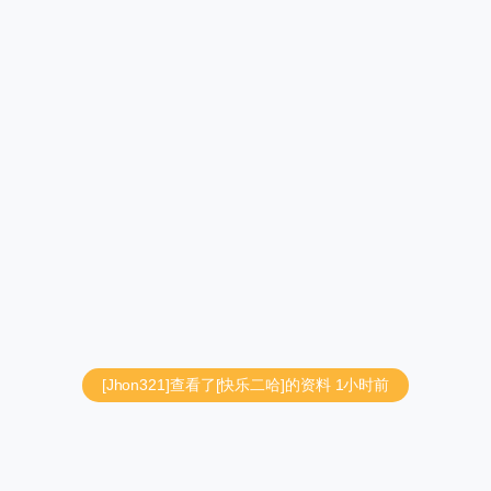
[Jhon321]查看了[快乐二哈]的资料
1小时前