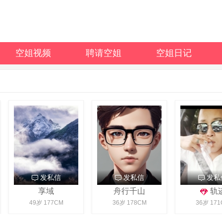
空姐视频
聘请空姐
空姐日记
发私信
发私信
发私
享域
舟行千山
轨
49岁 177CM
36岁 178CM
36岁 171