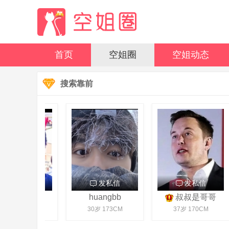
首页
空姐圈
空姐动态
搜索靠前
发私信
发私信
发私信
雪站到底
huangbb
叔叔是哥哥
47岁 178CM
30岁 173CM
37岁 170CM