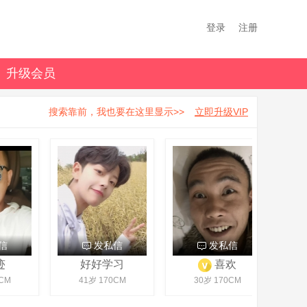
登录
注册
升级会员
搜索靠前，我也要在这里显示>>
立即升级VIP
信
发私信
发私信
迹
好好学习
喜欢
CM
41岁 170CM
30岁 170CM