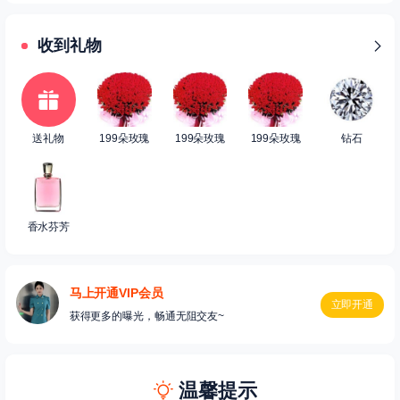
[无脸男] 对 [蕾小猫] 爆了灯
04-05 07:58
收到礼物
送礼物
199朵玫瑰
199朵玫瑰
199朵玫瑰
钻石
香水芬芳
马上开通VIP会员
立即开通
获得更多的曝光，畅通无阻交友~
温馨提示