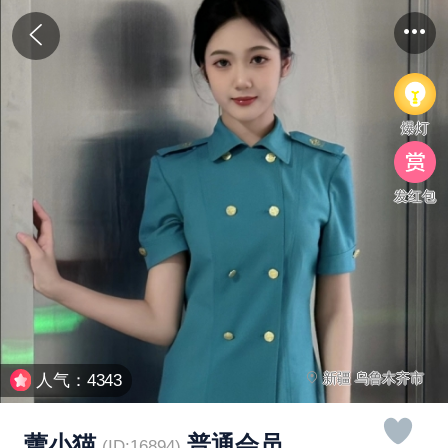
爆灯
发红包
新疆 乌鲁木齐市
人气：4343
蕾小猫
普通会员
(ID:16894)