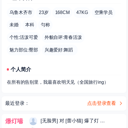
乌鲁木齐市
23岁
168CM
47KG
空乘学员
未婚
本科
匀称
个性:活泼可爱
外貌自评:青春活泼
魅力部位:臀部
兴趣爱好:舞蹈
个人简介
在所有的告别里，我最喜欢明天见（全国旅行ing）
[归隐] 对 [蕾小猫] 爆了灯
03-06 02:52
最近登录：
点击登录查看
[无脸男] 对 [蕾小猫] 爆了灯
04-05 07:58
[归隐] 对 [蕾小猫] 爆了灯
03-06 02:52