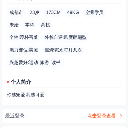
成都市
23岁
173CM
49KG
空乘学员
未婚
本科
高挑
个性:淳朴害羞
外貌自评:风度翩翩型
魅力部位:美腿
锻炼情况:每月几次
兴趣爱好:运动 旅游 读书
个人简介
你越宠爱 我越可爱
最近登录：
点击登录查看