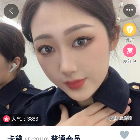
爆灯
发红包
四川 成都市
人气：3883
卡黛
普通会员
(ID:20110)