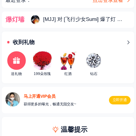
最近登录：
点击登录查看
[MJJ] 对 [飞行少女Sumi] 爆了灯
04-26 2
收到礼物
送礼物
199朵玫瑰
红酒
钻石
马上开通VIP会员
立即开通
获得更多的曝光，畅通无阻交友~
温馨提示