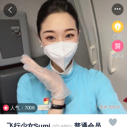
爆灯
发红包
贵州 贵阳市
人气：7008
飞行少女Sumi
普通会员
(ID:4491)