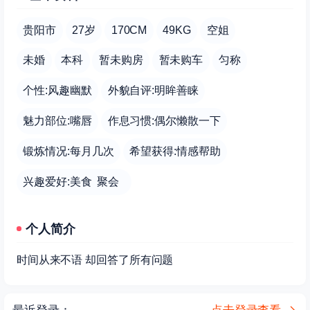
贵阳市
27岁
170CM
49KG
空姐
未婚
本科
暂未购房
暂未购车
匀称
个性:风趣幽默
外貌自评:明眸善睐
魅力部位:嘴唇
作息习惯:偶尔懒散一下
锻炼情况:每月几次
希望获得:情感帮助
兴趣爱好:美食 聚会
个人简介
时间从来不语 却回答了所有问题