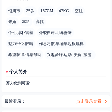
银川市
25岁
167CM
47KG
空姐
未婚
本科
高挑
个性:淳朴害羞
外貌自评:明眸善睐
魅力部位:眼睛
作息习惯:早睡早起很规律
希望获得:情感帮助
兴趣爱好:运动 美食 旅游
个人简介
努力做到可爱
最近登录：
点击登录查看