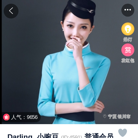
爆灯
发红包
宁夏 银川市
人气：9656
Darling_小豌豆
普通会员
(ID:4591)