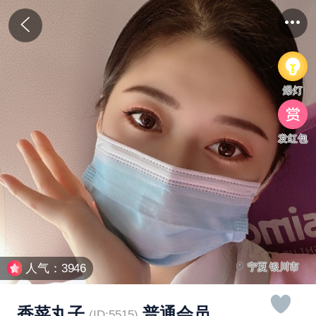
爆灯
发红包
宁夏 银川市
人气：3946
香菜丸子
普通会员
(ID:5515)