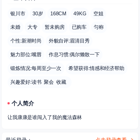
银川市
30岁
168CM
49KG
空姐
未婚
大专
暂未购房
已购车
匀称
个性:新潮时尚
外貌自评:眉清目秀
魅力部位:嘴唇
作息习惯:偶尔懒散一下
锻炼情况:每周至少一次
希望获得:情感和经济帮助
兴趣爱好:读书 聚会 收藏
个人简介
让我康康是谁闯入了我的魔法森林