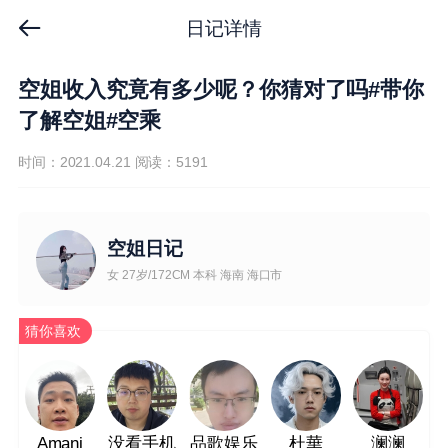
日记详情
空姐收入究竟有多少呢？你猜对了吗#带你
了解空姐#空乘
时间：2021.04.21
阅读：5191
空姐日记
女 27岁/172CM 本科 海南 海口市
猜你喜欢
Amani
没看手机
品歌娱乐
杜華
澜澜